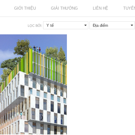
GIỚI THIỆU
GIẢI THƯỞNG
LIÊN HỆ
TUYỂ
Y tế
Địa điểm
Nhân Sự Chính
Loại
Địa điểm
Thời gian
LỌC BỞI: